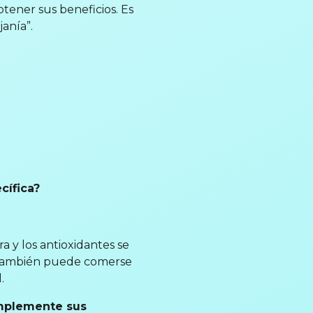
ener sus beneficios. Es
anía”.
cífica?
a y los antioxidantes se
. También puede comerse
.
omplemente sus