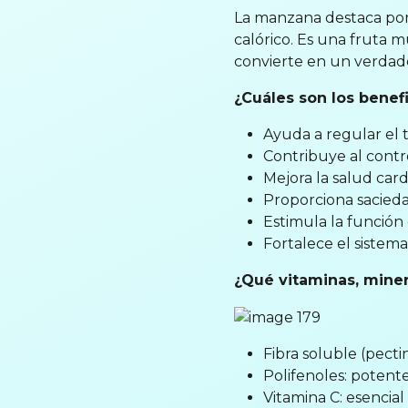
La manzana destaca por s
calórico. Es una fruta mu
convierte en un verdade
¿Cuáles son los benefi
Ayuda a regular el tr
Contribuye al contro
Mejora la salud card
Proporciona sacied
Estimula la función
Fortalece el sistem
¿Qué vitaminas, miner
Fibra soluble (pectin
Polifenoles: potente
Vitamina C: esencial