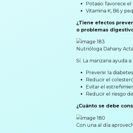
Potasio: favorece el 
Vitamina K, B6 y pe
¿Tiene efectos preven
o problemas digestiv
Nutrióloga Dahany Acta.
Sí. La manzana ayuda a:
Prevenir la diabetes
Reducir el colesterol
Evitar el estreñimien
Reducir el riesgo d
¿Cuánto se debe consu
Con una al día aprovech