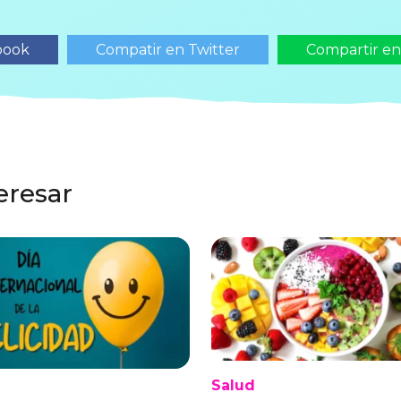
book
Compatir en Twitter
Compartir e
eresar
Salud