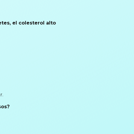
s, el colesterol alto
r.
sos?