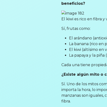
beneficios?
El kiwi es rico en fibra y
Sí, frutas como:
El arándano (antiox
La banana (rico en p
El kiwi (altísimo en v
La papaya y la piña (
Cada una tiene propiedad
¿Existe algún mito o 
Sí. Uno de los mitos co
importa la hora, lo impo
manzanas son iguales, c
fibra.