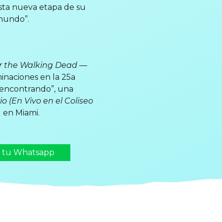
esta nueva etapa de su
 mundo”.
r the Walking Dead
—
inaciones en la 25a
 encontrando”, una
o (En Vivo en el Coliseo
) en Miami.
n tu Whatsapp