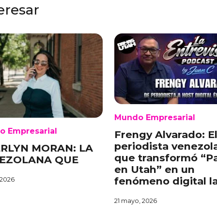
eresar
Mundo Empresarial
o Empresarial
Frengy Alvarado: E
periodista venezol
RLYN MORAN: LA
que transformó “P
EZOLANA QUE
en Utah” en un
fenómeno digital l
 2026
21 mayo, 2026