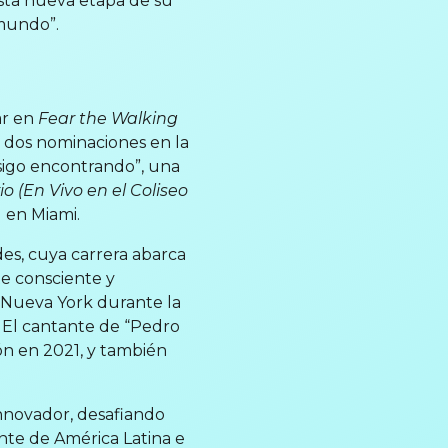
esta nueva etapa de su
 mundo”.
ar en
Fear the Walking
 dos nominaciones en la
sigo encontrando”, una
o (En Vivo en el Coliseo
) en Miami.
des, cuya carrera abarca
e consciente y
en Nueva York durante la
 El cantante de “Pedro
ón en 2021, y también
nnovador, desafiando
ente de América Latina e