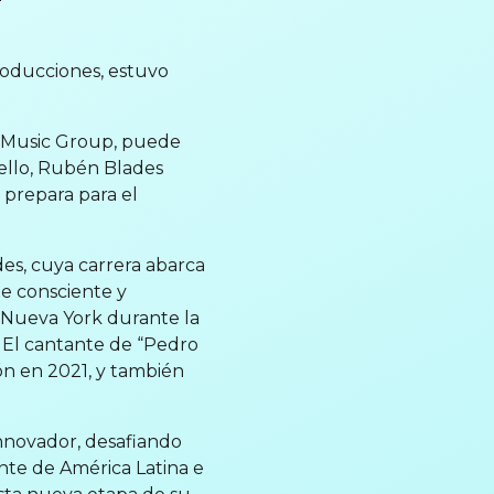
roducciones, estuvo
n Music Group, puede
sello, Rubén Blades
prepara para el
des, cuya carrera abarca
e consciente y
en Nueva York durante la
 El cantante de “Pedro
ón en 2021, y también
nnovador, desafiando
ente de América Latina e