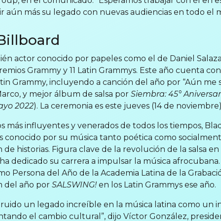
Group, en el comunicado. “Esperamos trabajar con él en 
dir aún más su legado con nuevas audiencias en todo el
Billboard
ién actor conocido por papeles como el de Daniel Salaz
emios Grammy y 11 Latin Grammys. Este año cuenta con
atin Grammy, incluyendo a canción del año por “Aún me 
arco, y mejor álbum de salsa por
Siembra: 45° Aniversari
Mayo 2022
). La ceremonia es este jueves (14 de noviembre
nos más influyentes y venerados de todos los tiempos, Bla
s conocido por su música tanto poética como socialment
n de historias. Figura clave de la revolución de la salsa 
ha dedicado su carrera a impulsar la música afrocubana.
o Persona del Año de la Academia Latina de la Grabaci
m del año por
SALSWING!
en los Latin Grammys ese año.
uido un legado increíble en la música latina como un i
entando el cambio cultural”, dijo Víctor González, presid