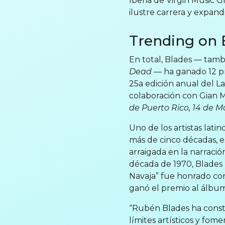
Iberia de Virgin Music 
ilustre carrera y expan
Trending on 
En total, Blades — tamb
Dead
— ha ganado 12 pr
25a edición anual del L
colaboración con Gian M
de Puerto Rico, 14 de 
Uno de los artistas lati
más de cinco décadas, e
arraigada en la narració
década de 1970, Blades 
Navaja” fue honrado com
ganó el premio al álbu
“Rubén Blades ha constr
límites artísticos y fom