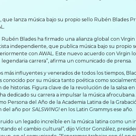
 que lanza música bajo su propio sello Rubén Blades P
L.
Rubén Blades ha firmado una alianza global con Virgi
artista independiente, que publica música bajo su propio 
eriormente con AWAL. Este nuevo acuerdo con Virgin lo 
 legendaria carrera”, afirma un comunicado de prensa.
nos más influyentes y venerados de todos los tiempos, Bla
s conocido por su música tanto poética como socialment
n de historias. Figura clave de la revolución de la salsa 
ha dedicado su carrera a impulsar la música afrocubana.
o Persona del Año de la Academia Latina de la Grabaci
m del año por
SALSWING!
en los Latin Grammys ese año.
uido un legado increíble en la música latina como un i
entando el cambio cultural”, dijo Víctor González, presid