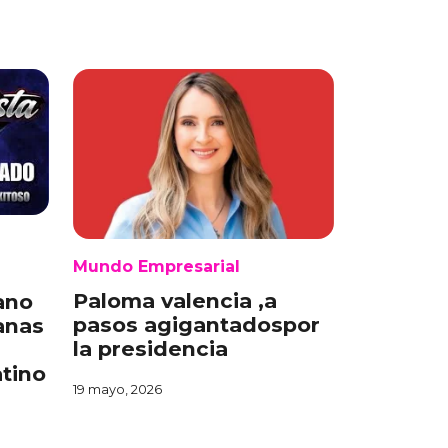
Mundo Empresarial
l
Paloma valencia ,a
ano
pasos agigantadospor
anas
la presidencia
atino
19 mayo, 2026