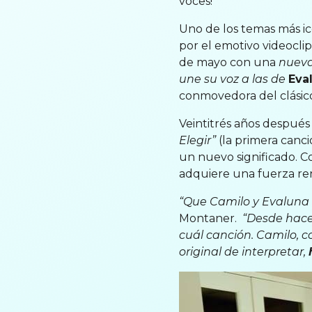
voces!
Uno de los temas más ic
por el emotivo videocli
de mayo con una
nueva 
une su voz a las de
Eva
conmovedora del clásic
Veintitrés años después
Elegir”
(la primera canci
un nuevo significado. Co
adquiere una fuerza ren
“Que Camilo y Evaluna c
Montaner.
“Desde hace 
cuál canción. Camilo, co
original de interpretar,