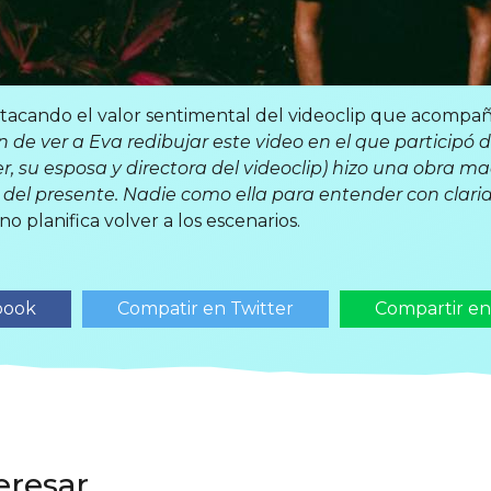
acando el valor sentimental del videoclip que acompa
n de ver a Eva redibujar este video en el que participó 
, su esposa y directora del videoclip) hizo una obra m
del presente. Nadie como ella para entender con clari
o planifica volver a los escenarios.
book
Compatir en Twitter
Compartir e
eresar