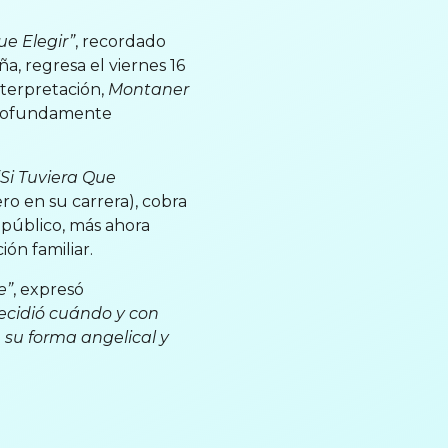
ue Elegir”
, recordado
ña,
regresa el viernes 16
terpretación,
Montaner
 profundamente
“Si Tuviera Que
ro en su carrera), cobra
l público, más ahora
ón familiar.
e”
, expresó
decidió cuándo y con
n su forma angelical y