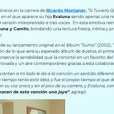
ónicos en la carrera de
Ricardo Montaner
,
“Si Tuviera Q
p en el que aparece su hija
Evaluna
siendo apenas una ni
versión interpretada a tres voces.
En esta emotiva rein
luna y Camilo
, brindando una lectura fresca, íntima y
o.
 de su lanzamiento original en el álbum “
Suma”
(2002),
ón de lo que será su esperado álbum de duetos, el prime
nserva la sensibilidad que la convirtió en un favorito de
ovada y un aire contemporáneo gracias a esta colaboraci
anten a mi lado le da a la canción un sentido diferent
tiempo tenía esta idea, y fue el propio tiempo el que 
n su voz única y en el pico de su carrera, y Evaluna, co
hacen de esta canción una joya”
,
agregó.