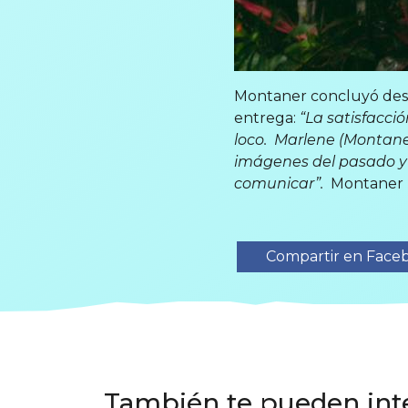
Montaner concluyó dest
entrega:
“La satisfacció
loco. Marlene (Montaner
imágenes del pasado y 
comunicar”.
Montaner n
Compartir en Face
También te pueden int