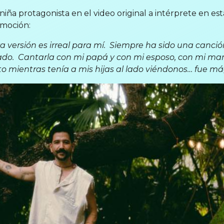
iña protagonista en el video original a intérprete en est
emoción:
a versión es irreal para mí. Siempre ha sido una canci
cado. Cantarla con mi papá y con mi esposo, con mi mam
 mientras tenía a mis hijas al lado viéndonos… fue mág