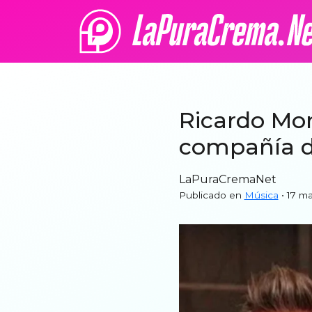
Ricardo Mon
compañía d
LaPuraCremaNet
Publicado en
Música
• 17 m