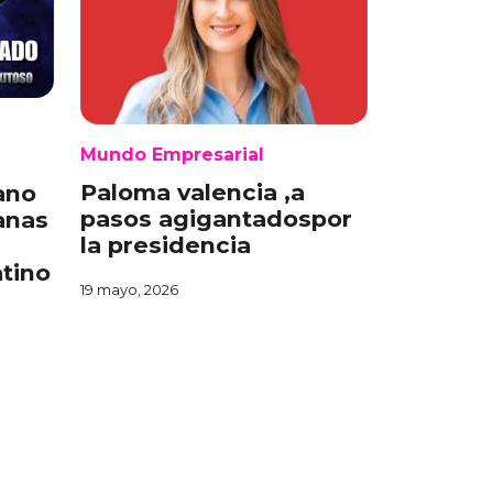
Mundo Empresarial
l
Paloma valencia ,a
ano
pasos agigantadospor
anas
la presidencia
atino
19 mayo, 2026