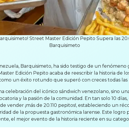
arquisimeto! Street Master Edición Pepito Supera las 20
Barquisimeto
enezuela, Barquisimeto, ha sido testigo de un fenómeno g
aster Edición Pepito acaba de reescribir la historia de lo
 como un éxito rotundo que superó con creces todas las p
na celebración del icónico sándwich venezolano, sino un
atoria y la pasión de la comunidad. En tan solo 10 días, 
 vender ¡más de 20.110 pepitos!, estableciendo un récor
idad de la propuesta gastronómica larense. Este logro po
te, el mejor evento de la historia reciente en su categor