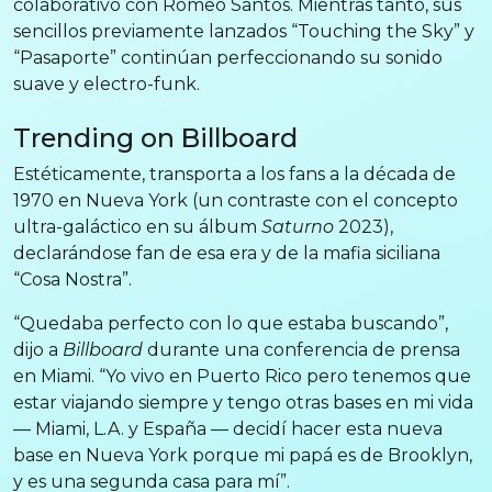
colaborativo con Romeo Santos. Mientras tanto, sus
sencillos previamente lanzados “Touching the Sky” y
“Pasaporte” continúan perfeccionando su sonido
suave y electro-funk.
Trending on Billboard
Estéticamente, transporta a los fans a la década de
1970 en Nueva York (un contraste con el concepto
ultra-galáctico en su álbum
Saturno
2023),
declarándose fan de esa era y de la mafia siciliana
“Cosa Nostra”.
“Quedaba perfecto con lo que estaba buscando”,
dijo a
Billboard
durante una conferencia de prensa
en Miami. “Yo vivo en Puerto Rico pero tenemos que
estar viajando siempre y tengo otras bases en mi vida
— Miami, L.A. y España — decidí hacer esta nueva
base en Nueva York porque mi papá es de Brooklyn,
y es una segunda casa para mí”.