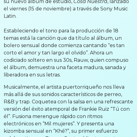
su nuevo álbum de estudio,
Cosa Nuestra
, lanzado
el viernes (15 de noviembre) a través de Sony Music
Latin.
Estableciendo el tono para la producción de 18
temas está la canción que da título al álbum, un
bolero sensual donde comienza cantando “es tan
corto el amor y tan largo el olvido”. Ahora un
codiciado soltero en sus 30s, Rauw, quien compuso
el álbum, demuestra una faceta madura, sanada y
liberadora en sus letras.
Musicalmente, el artista puertorriqueño nos lleva
más allá de sus sonidos característicos de perreo,
R&B y trap. Coquetea con la salsa en una refrescante
versión del éxito atemporal de Frankie Ruiz “Tú con
él”. Fusiona merengue rápido con ritmos
electrónicos en “Mil mujeres”. Y presenta una
kizomba sensual en “Khé?”, su primer esfuerzo