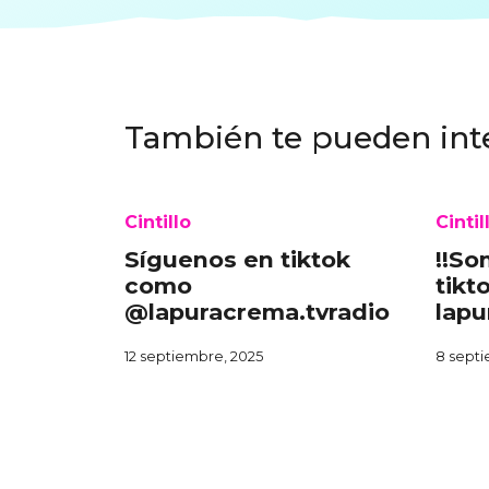
También te pueden int
Cintillo
Cintil
Síguenos en tiktok
!!So
como
tikt
@lapuracrema.tvradio
lapu
12 septiembre, 2025
8 septi