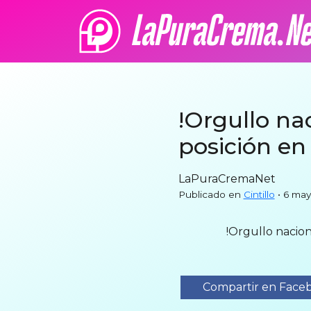
!Orgullo na
posición en 
LaPuraCremaNet
Publicado en
Cintillo
• 6 ma
!Orgullo nacion
Compartir en Face