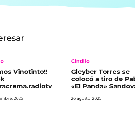
eresar
lo
Cintillo
mos Vinotinto!!
Gleyber Torres se
ok
colocó a tiro de Pa
racrema.radiotv
«El Panda» Sandov
embre, 2025
26 agosto, 2025