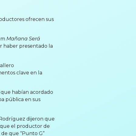
roductores ofrecen sus
bum
Mañana Será
r haber presentado la
allero
mentos clave en la
on que habían acordado
pa pública en sus
 Rodríguez dijeron que
n que el productor de
s de que “Punto G”