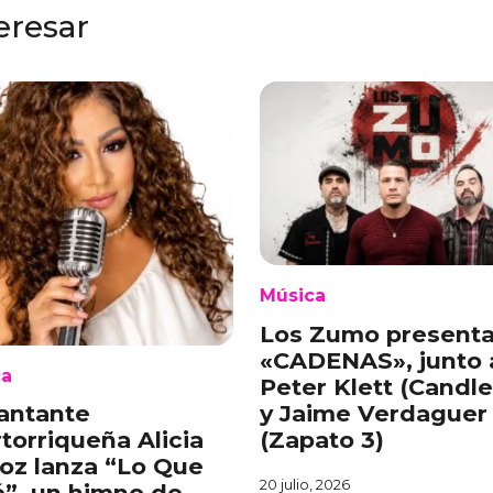
eresar
Música
Los Zumo present
«CADENAS», junto 
ca
Peter Klett (Candl
y Jaime Verdaguer
antante
(Zapato 3)
torriqueña Alicia
oz lanza “Lo Que
20 julio, 2026
é”, un himno de