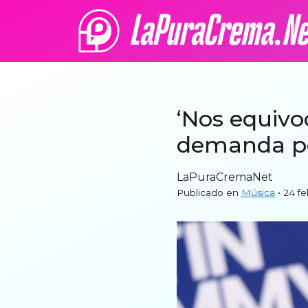
‘Nos equivo
demanda po
LaPuraCremaNet
Publicado en
Música
• 24 f