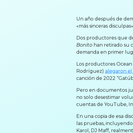
Un año después de dema
«más sinceras disculpas»
Dos productores que 
Bonito
han retirado su 
demanda en primer lug
Los productores Ocean V
Rodríguez)
alegaron e
canción de 2022 “Gatúbe
Pero en documentos judi
no solo desestimar volu
cuentas de YouTube, In
En una copia de esa dis
las pruebas, incluyendo
Karol, DJ Maff, realmen