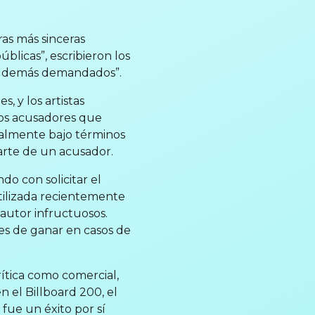
as más sinceras
blicas”, escribieron los
os demás demandados”.
 y los artistas
os acusadores que
ralmente bajo términos
arte de un acusador.
o con solicitar el
tilizada recientemente
autor infructuosos.
les de ganar en casos de
rítica como comercial,
 el Billboard 200, el
ue un éxito por sí