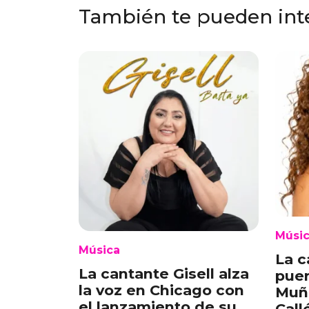
También te pueden int
Músi
Música
La c
La cantante Gisell alza
puer
la voz en Chicago con
Muñ
el lanzamiento de su
Call