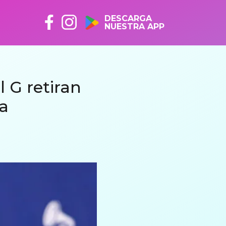
DESCARGA
NUESTRA APP
 G retiran
a