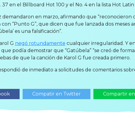
 37 en el Billboard Hot 100 y el No. 4 en la lista Hot Latin
 demandaron en marzo, afirmando que “reconocieron de
ón con “Punto G”, que dicen que fue lanzada dos meses a
bela’ es una falsificación”.
arol G
negó rotundamente
cualquier irregularidad. Y e
jo que podía demostrar que “Gatúbela” “se creó de forma
uebas de que la canción de Karol G fue creada primero.
espondió de inmediato a solicitudes de comentarios sobre
book
Compatir en Twitter
Compartir e