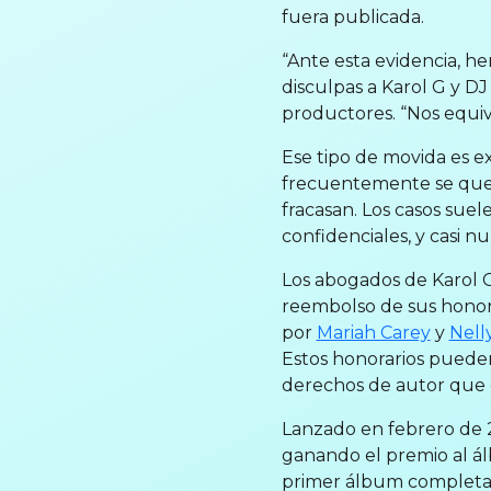
fuera publicada.
“Ante esta evidencia, h
disculpas a Karol G y DJ
productores. “Nos equiv
Ese tipo de movida es e
frecuentemente se quej
fracasan. Los casos sue
confidenciales, y casi 
Los abogados de Karol 
reembolso de sus honor
por
Mariah Carey
y
Nell
Estos honorarios pueden 
derechos de autor que en
Lanzado en febrero de 
ganando el premio al ál
primer álbum completam