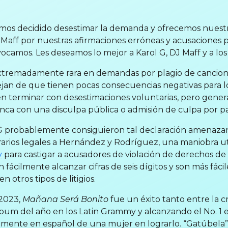
emos decidido desestimar la demanda y ofrecemos nuestr
 Maff por nuestras afirmaciones erróneas y acusaciones pú
ocamos. Les deseamos lo mejor a Karol G, DJ Maff y a l
xtremadamente rara en demandas por plagio de canciones,
an de que tienen pocas consecuencias negativas para l
len terminar con desestimaciones voluntarias, pero gene
nunca con una disculpa pública o admisión de culpa por p
G probablemente consiguieron tal declaración amenazand
arios legales a Hernández y Rodríguez, una maniobra u
y
para castigar a acusadores de violación de derechos de 
fácilmente alcanzar cifras de seis dígitos y son más fáci
 otros tipos de litigios.
2023,
Mañana Será Bonito
fue un éxito tanto entre la c
bum del año en los Latin Grammy y alcanzando el No. 1 en
ente en español de una mujer en lograrlo. “Gatúbela” f