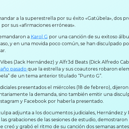
ndar a la superestrella por su éxito «Gatúbela», dos p
 por sus «afirmaciones erróneas».
demandaron a
Karol G
por una canción de su exitoso ál
caso, y en una movida poco común, se han disculpado po
ar.
ibes (Jack Hernández) y Alfr3d Beats (Dick Alfredo Cab
l año pasado
que la estrella y sus coautores robaron ele
la” de un tema anterior titulado “Punto G”.
ciales presentados el miércoles (18 de febrero), dijer
ntariamente la demanda, sino también emitir una discul
stagram y Facebook por haberla presentado.
culpa adjunta a los documentos judiciales, Hernández y
 las grabaciones de las sesiones de estudio, demostraro
te creó y grabó el ritmo de su canción dos semanas ante