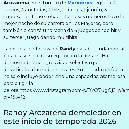
Arozarena
en el triunfo de
Marineros
registró: 4
turnos, 4 anotadas, 4 hits, 2 dobles, 1 jonrón, 3
impulsadas, 1 base robada. Con esos números tuvo la
mejor noche de su carrera en Las Mayores, pero
también alcanzó una racha de 6 juegos dando hit y
su tercer juego dando multihits.
La explosión ofensiva de
Randy
ha sido fundamental
para el ascenso de su equipo en la división. Ha
demostrado una agresividad selectiva que
desarticula a lanzadores rivales. Su jornada perfecta
no solo incluyó poder, sino una capacidad asombrosa
para dirigir la
pelota.https://www.instagram.com/p/DYQ7ugQjS_p/e
cr=1&v=12
Randy Arozarena demoledor en
este inicio de temporada 2026