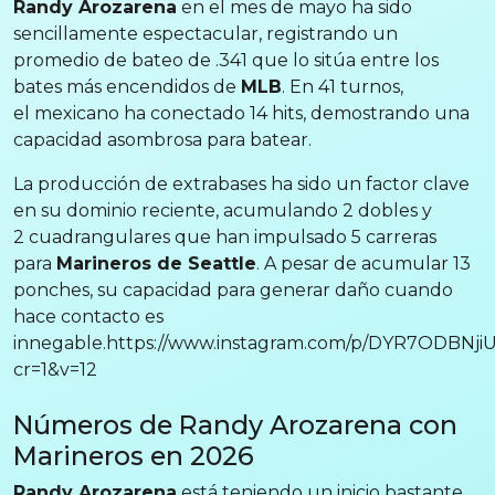
Randy Arozarena
en el mes de mayo ha sido
sencillamente espectacular, registrando un
promedio de bateo de .341 que lo sitúa entre los
bates más encendidos de
MLB
. En 41 turnos,
el mexicano ha conectado 14 hits, demostrando una
capacidad asombrosa para batear.
La producción de extrabases ha sido un factor clave
en su dominio reciente, acumulando 2 dobles y
2 cuadrangulares que han impulsado 5 carreras
para
Marineros de Seattle
. A pesar de acumular 13
ponches, su capacidad para generar daño cuando
hace contacto es
innegable.https://www.instagram.com/p/DYR7ODBNji
cr=1&v=12
Números de Randy Arozarena con
Marineros en 2026
Randy Arozarena
está teniendo un inicio bastante