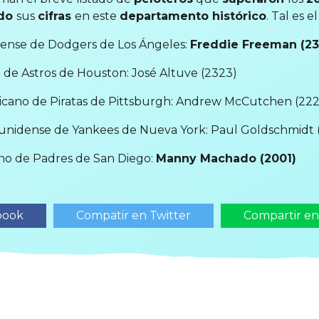
do
sus
cifras
en este
departamento histórico
. Tal es e
nidense de Dodgers de Los Ángeles:
Freddie Freeman (23
o de Astros de Houston: José Altuve (2323)
ricano de Piratas de Pittsburgh: Andrew McCutchen (222
ounidense de Yankees de Nueva York: Paul Goldschmidt 
ano de Padres de San Diego:
Manny Machado (2001)
book
Compatir en Twitter
Compartir e