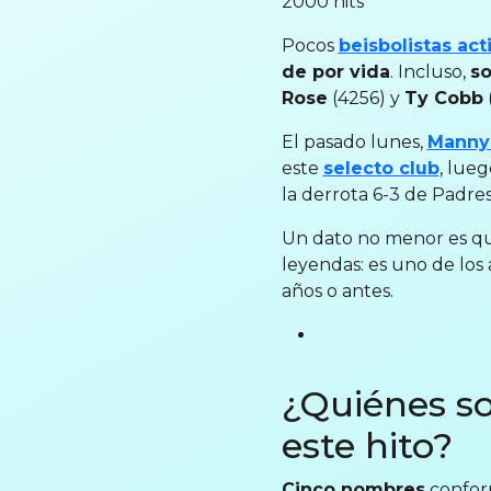
2000 hits
Pocos
beisbolistas act
de por vida
. Incluso,
so
Rose
(4256) y
Ty Cobb
(
El pasado lunes,
Manny
este
selecto club
, lue
la derrota 6-3 de Padre
Un dato no menor es que
leyendas: es uno de los
años o antes.
¿Quiénes so
este hito?
Cinco nombres
conform