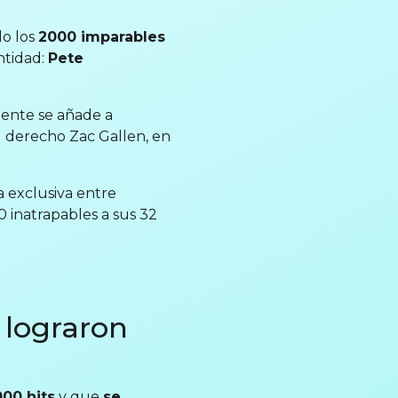
o los
2000 imparables
ntidad:
Pete
mente se añade a
l derecho Zac Gallen, en
a exclusiva entre
 inatrapables a sus 32
 lograron
00 hits
y que
se