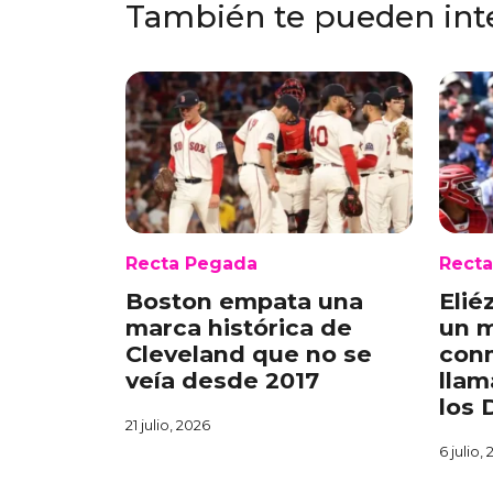
También te pueden int
Recta Pegada
Rect
Boston empata una
Elié
marca histórica de
un 
Cleveland que no se
conm
veía desde 2017
llam
los 
21 julio, 2026
6 julio,