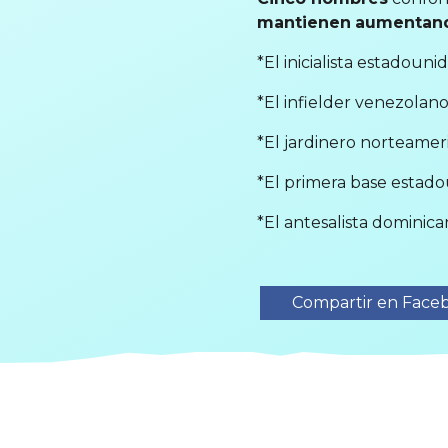
mantienen
aumentan
*El inicialista estadou
*El infielder venezolan
*El jardinero norteame
*El primera base estad
*El antesalista dominic
Compartir en Face