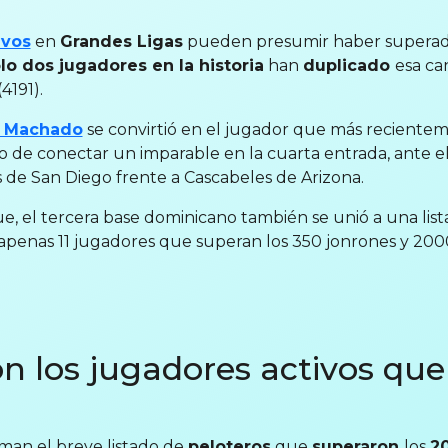
ivos
en
Grandes Ligas
pueden presumir haber superad
lo dos jugadores en la historia
han
duplicado
esa ca
4191).
 Machado
se convirtió en el jugador que más reciente
go de conectar un imparable en la cuarta entrada, ante e
s de San Diego frente a Cascabeles de Arizona.
, el tercera base dominicano también se unió a una list
 apenas 11 jugadores que superan los 350 jonrones y 2000
n los jugadores activos que
an el breve listado de
peloteros
que
superaron
los
20