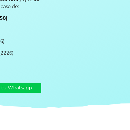
l caso de:
58)
.
6)
(2226)
n tu Whatsapp