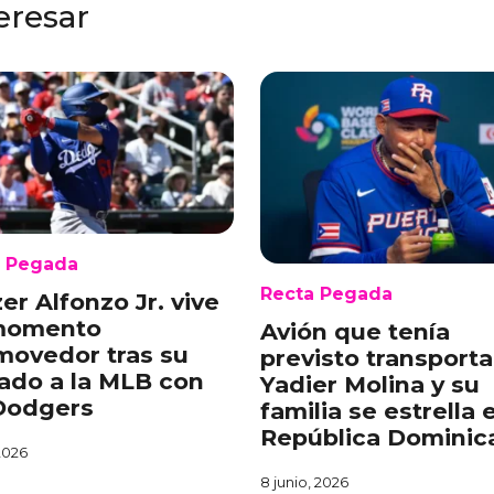
eresar
a Pegada
Recta Pegada
zer Alfonzo Jr. vive
momento
Avión que tenía
ovedor tras su
previsto transporta
ado a la MLB con
Yadier Molina y su
Dodgers
familia se estrella 
República Dominic
 2026
8 junio, 2026