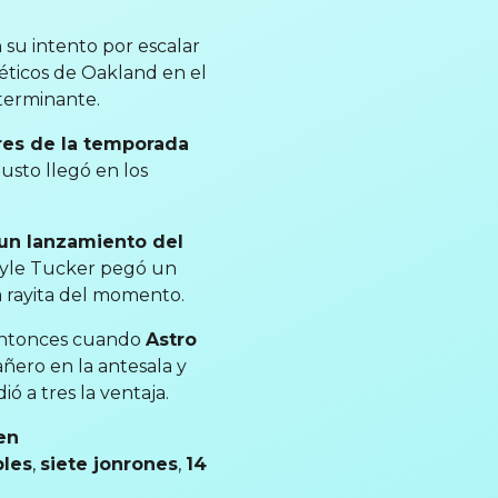
 su intento por escalar
léticos de Oakland en el
terminante.
res de la temporada
usto llegó en los
 un lanzamiento del
 Kyle Tucker pegó un
a rayita del momento.
 entonces cuando
Astro
ñero en la antesala y
ó a tres la ventaja.
en
les
,
siete jonrones
,
14