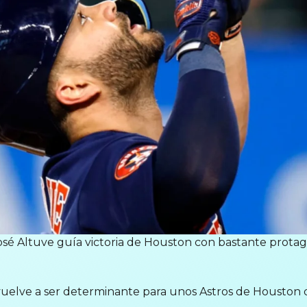
osé Altuve guía victoria de Houston con bastante prota
vuelve a ser determinante para unos Astros de Houston q