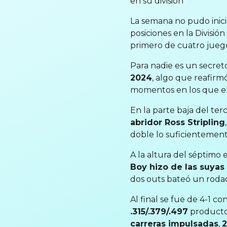
en su división
La semana no pudo inici
posiciones en la Divisió
primero de cuatro juegos
Para nadie es un secre
2024
, algo que reafirm
momentos en los que el
En la parte baja del ter
abridor Ross Stripling
doble lo suficientement
A la altura del séptim
Boy hizo de las suyas 
dos outs bateó un rodado
Al final se fue de 4-1 c
.315/.379/.497
product
carreras impulsadas
,
2