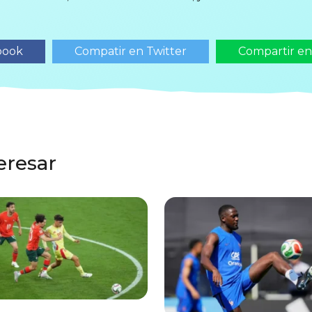
book
Compatir en Twitter
Compartir e
eresar