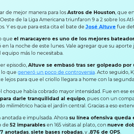
ar de mejor manera para los
Astros de Houston
, que en
n Oeste de la Liga Americana triunfaron 9 a 2 sobre los At
. Y es que para esta cita el bate de
José Altuve
fue de
to que
el maracayero es uno de los mejores bateado
ó en la noche de este lunes. Vale agregar que su aporte j
 equipo más lo necesitaba.
cer episodio,
Altuve se embasó tras ser golpeado por
, lo que
generó un poco de controversia
. Acto seguido,
e lejos para que el criollo llegara a home con la segund
o el choque había cobrado mayor intensidad. Fue en ese
para darle tranquilidad al equipo
, pues con un compa
 milimétrico hacia el jardín central. Gracias a eso extendi
on anotada e impulsada. Ahora
su línea ofensiva queda 
o de
52 imparables
en 165 visitas al plato, con
nueve dob
7 anotadas
,
siete bases robadas
, y
.876 de OPS
.