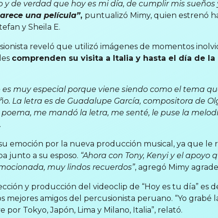
 y de verdad que hoy es mi día, de cumplir mis sueños 
parece una película”
,
puntualizó Mimy, quien estrenó h
tefan y Sheila E.
usionista reveló que utilizó imágenes de momentos inolvid
ales
comprenden su visita a Italia y hasta el día de l
ip es muy especial porque viene siendo como el tema qu
eño. La letra es de Guadalupe García, compositora de Ol
n poema, me mandó la letra, me senté, le puse la melodí
.
su emoción por la nueva producción musical, ya que le re
a junto a su esposo.
“Ahora con Tony, Kenyi y el apoyo 
emocionada, muy lindos recuerdos”
, agregó Mimy agrade
ección y producción del videoclip de “Hoy es tu día” es 
os mejores amigos del percusionista peruano. “Yo grabé l
or Tokyo, Japón, Lima y Milano, Italia”, relató.