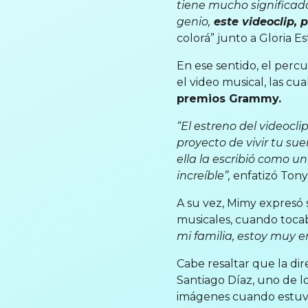
tiene mucho significado
genio,
este videoclip, 
colorá” junto a Gloria Es
En ese sentido, el perc
el video musical, las cu
premios Grammy.
“El estreno del videocl
proyecto de vivir tu su
ella la escribió como u
increíble”,
enfatizó Tony
A su vez, Mimy expresó 
musicales, cuando tocab
mi familia, estoy muy 
Cabe resaltar que la dir
Santiago Díaz, uno de l
imágenes cuando estuve p