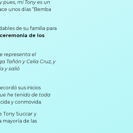
y pues, mi Tony es un
ace unos días “Bemba
ables de su familia para
a ceremonia de los
e representa el
ga Tañón y Celia Cruz, y
a y salió
cordó sus inicios
que he tenido de toda
cida y conmovida.
de Tony Succar y
a mayoría de las