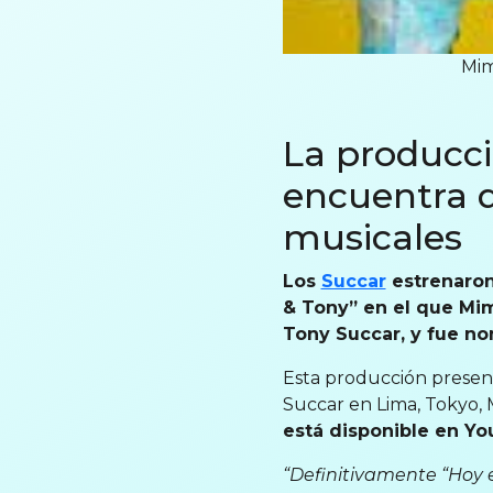
Mim
La producci
encuentra d
musicales
Los
Succar
estrenaron 
& Tony” en el que Mim
Tony Succar, y fue n
Esta producción present
Succar en Lima, Tokyo, M
está disponible en Yo
“Definitivamente “Hoy e