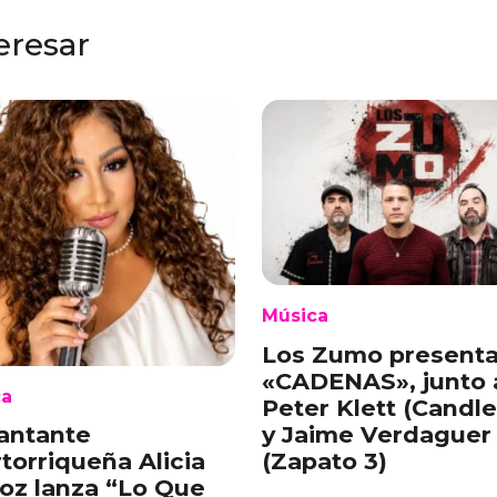
eresar
Música
Los Zumo present
«CADENAS», junto 
ca
Peter Klett (Candl
y Jaime Verdaguer
antante
(Zapato 3)
torriqueña Alicia
oz lanza “Lo Que