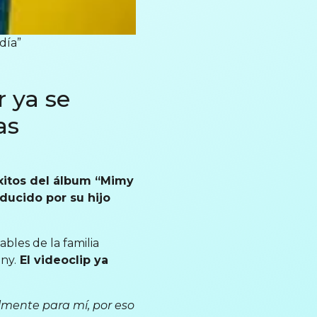
día”
r ya se
as
éxitos del álbum “Mimy
ducido por su hijo
les de la familia
ny.
El videoclip ya
lmente para mí, por eso