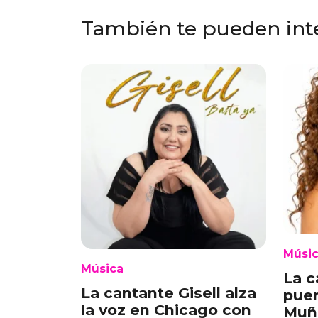
También te pueden int
Músi
Música
La c
La cantante Gisell alza
puer
la voz en Chicago con
Muñ