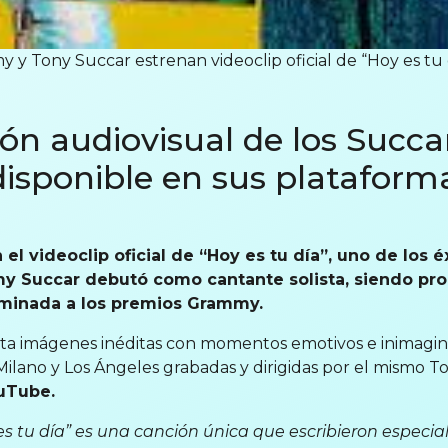
y y Tony Succar estrenan videoclip oficial de “Hoy es tu 
ón audiovisual de los Succa
isponible en sus plataform
el videoclip oficial de “Hoy es tu día”, uno de los 
y Succar debutó como cantante solista, siendo pro
ominada a los premios Grammy.
a imágenes inéditas con momentos emotivos e inimaginab
ilano y Los Ángeles grabadas y dirigidas por el mismo To
uTube.
s tu día” es una canción única que escribieron especia