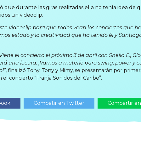
 que durante las giras realizadas ella no tenía idea de 
idos un videoclip.
ste videoclip para que todos vean los conciertos que h
mos estado y la creatividad que ha tenido él y Santiag
.
ene el concierto el próximo 3 de abril con Sheila E., Gl
erá una locura. ¡Vamos a meterle puro swing, power y 
o!”
, finalizó Tony. Tony y Mimy, se presentarán por prime
n el concierto “Franja Sonidos del Caribe”.
book
Compatir en Twitter
Compartir e