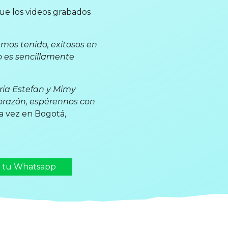
que los videos grabados
emos tenido, exitosos en
o es sencillamente
oria Estefan y Mimy
corazón, espérennos con
ra vez en Bogotá,
n tu Whatsapp