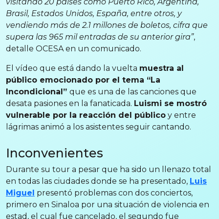
visitando 20 países como Puerto Rico, Argentina,
Brasil, Estados Unidos, España, entre otros, y
vendiendo más de 2.1 millones de boletos, cifra que
supera las 965 mil entradas de su anterior gira”
,
detalle OCESA en un comunicado.
El vídeo que está dando la vuelta
muestra al
público emocionado por el tema “La
Incondicional”
que es una de las canciones que
desata pasiones en la fanaticada.
Luismi se mostró
vulnerable por la reacción del público
y entre
lágrimas animó a los asistentes seguir cantando.
Inconvenientes
Durante su tour a pesar que ha sido un llenazo total
en todas las ciudades donde se ha presentado,
Luis
Miguel
presentó problemas con dos conciertos,
primero en Sinaloa por una situación de violencia en
estad, el cual fue cancelado, el segundo fue