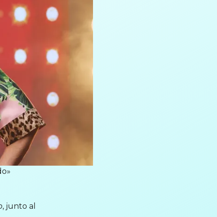
do»
o
, junto al