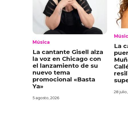
Músi
Música
La c
La cantante Gisell alza
puer
la voz en Chicago con
Muñ
el lanzamiento de su
Call
nuevo tema
resi
promocional «Basta
supe
Ya»
28 julio
5 agosto, 2026