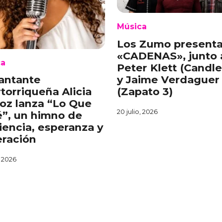
Música
Los Zumo present
«CADENAS», junto 
ca
Peter Klett (Candl
y Jaime Verdaguer
antante
(Zapato 3)
torriqueña Alicia
oz lanza “Lo Que
20 julio, 2026
é”, un himno de
liencia, esperanza y
ración
, 2026