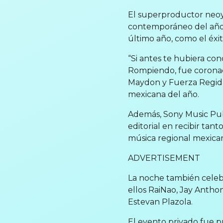
El superproductor neo
contemporáneo del año p
último año, como el éxito
“Si antes te hubiera co
Rompiendo, fue coronad
Maydon y Fuerza Regida)
mexicana del año.
Además, Sony Music Publi
editorial en recibir tan
música regional mexican
ADVERTISEMENT
La noche también celebr
ellos RaiNao, Jay Anth
Estevan Plazola.
El evento privado fue pr