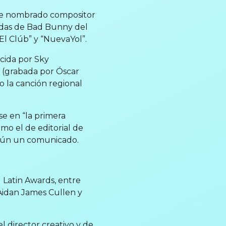
ue nombrado compositor
cidas de Bad Bunny del
“El Clúb” y “NuevaYol”.
ucida por Sky
 (grabada por Óscar
 la canción regional
se en “la primera
omo el de editorial de
egún un comunicado.
 Latin Awards, entre
Aidan James Cullen y
l director creativo y de