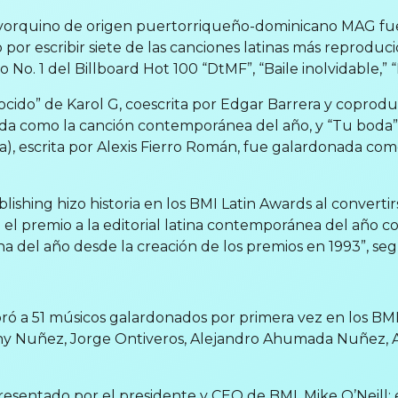
yorquino de origen puertorriqueño-dominicano MAG f
or escribir siete de las canciones latinas más reprodu
 No. 1 del Billboard Hot 100 “DtMF”, “Baile inolvidable,” 
nocido” de Karol G, coescrita por Edgar Barrera y coprod
a como la canción contemporánea del año, y “Tu boda”
, escrita por Alexis Fierro Román, fue galardonada como
shing hizo historia en los BMI Latin Awards al convertir
to el premio a la editorial latina contemporánea del año c
a del año desde la creación de los premios en 1993”, s
ó a 51 músicos galardonados por primera vez en los BMI
ony Nuñez, Jorge Ontiveros, Alejandro Ahumada Nuñez, 
esentado por el presidente y CEO de BMI, Mike O’Neill; e