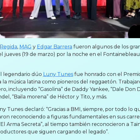
 Regida
,
MAG
y
Edgar Barrera
fueron algunos de los gra
l jueves (19 de marzo) por la noche en el Fontaineblea
el legendario dúo
Luny Tunes
fue honrado con el Premio
a la música latina como pioneros del reggaetón. Trabaja
ero, incluyendo “Gasolina” de Daddy Yankee, “Dale Don 
del, “Baila morena” de Héctor y Tito, y más.
uny Tunes
declaró: “Gracias a BMI, siempre, por todo lo q
aron reconociendo a figuras fundamentales en sus carr
 “El Arma Secreta”, al tiempo también reconocieron a Tai
oductores que siguen cargando el legado”.