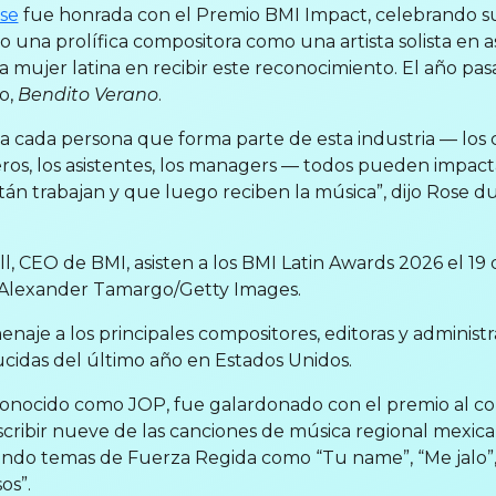
se
fue honrada con el Premio BMI Impact, celebrando su
o una prolífica compositora como una artista solista en
a mujer latina en recibir este reconocimiento. El año pasa
o,
Bendito Verano
.
a cada persona que forma parte de esta industria — los 
ros, los asistentes, los managers — todos pueden impacta
tán trabajan y que luego reciben la música”, dijo Rose d
ll, CEO de BMI, asisten a los BMI Latin Awards 2026 el 1
r Alexander Tamargo/Getty Images.
naje a los principales compositores, editoras y administ
cidas del último año en Estados Unidos.
conocido como JOP, fue galardonado con el premio al co
cribir nueve de las canciones de música regional mexic
endo temas de Fuerza Regida como “Tu name”, “Me jalo”,
os”.