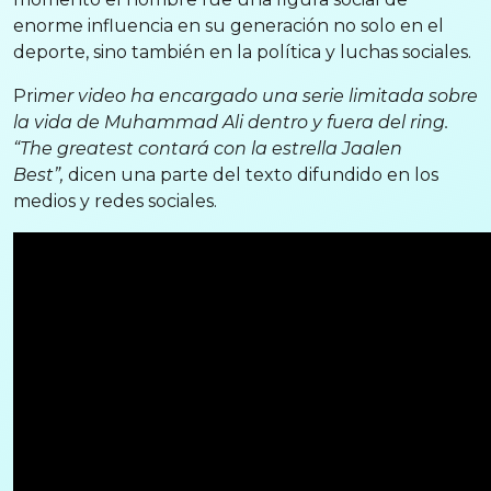
enorme influencia en su generación no solo en el
deporte, sino también en la política y luchas sociales.
Pri
mer video ha encargado una serie limitada sobre
la vida de Muhammad Ali dentro y fuera del ring.
“The greatest contará con la estrella Jaalen
Best”,
dicen una parte del texto difundido en los
medios y redes sociales.