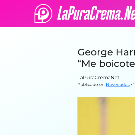
George Harr
“Me boicote
LaPuraCremaNet
Publicado en
Novedades
• 