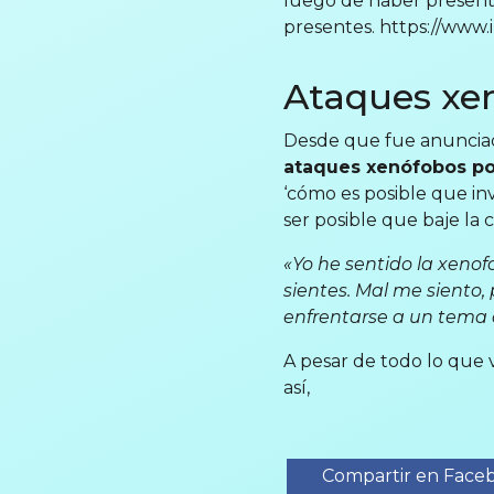
luego de haber present
presentes. https://ww
Ataques xe
Desde que fue anunciad
ataques xenófobos po
‘cómo es posible que in
ser posible que baje la c
«Yo he sentido la xeno
sientes. Mal me siento,
enfrentarse a un tema 
A pesar de todo lo que 
así,
Compartir en Face