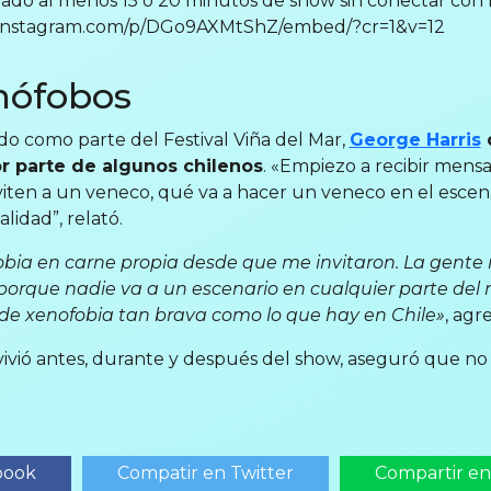
ado al menos 15 o 20 minutos de show sin conectar con 
w.instagram.com/p/DGo9AXMtShZ/embed/?cr=1&v=12
nófobos
o como parte del Festival Viña del Mar,
George Harris
r parte de algunos chilenos
. «Empiezo a recibir mens
viten a un veneco, qué va a hacer un veneco en el escena
alidad”, relató.
fobia en carne propia desde que me invitaron. La gent
 porque nadie va a un escenario en cualquier parte del 
de xenofobia tan brava como lo que hay en Chile»
, agr
vivió antes, durante y después del show, aseguró que no 
book
Compatir en Twitter
Compartir e