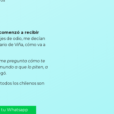
los
comenzó a recibir
ajes de odio, me decían
rio de Viña, cómo va a
e me pregunta cómo te
mundo a que lo piten, a
egó.
todos los chilenos son
n tu Whatsapp