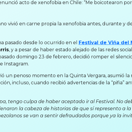
enunció acto de xenofobia en Chile: “Me boicotearon por
o vivió en carne propia la xenofobia antes, durante y d
r
 pasado desde lo ocurrido en el
Festival de Viña del
rris
, y a pesar de haber estado alejado de las redes socia
pasado domingo 23 de febrero, decidió romper el silencio
de Instagram.
vió un penoso momento en la Quinta Vergara, asumió la 
ción, incluso, cuando recibió advertencias de la “pifia” a
pa, tengo culpa de haber aceptado ir al Festival. No d
lenaron la cabeza de historias de que sí represento a 
nezolanos se van a sentir defraudados porque ya la inv