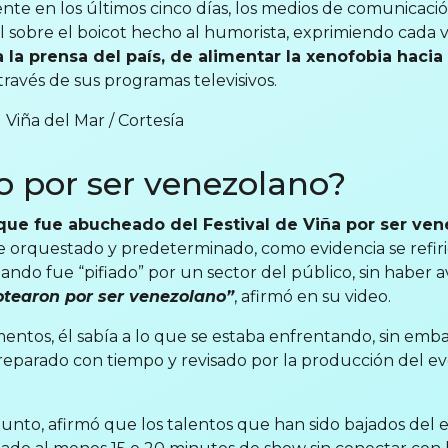
te en los últimos cinco días, los medios de comunicaci
l sobre el boicot hecho al humorista, exprimiendo cada 
 la prensa del país, de alimentar la xenofobia haci
través de sus programas televisivos.
 Viña del Mar / Cortesía
 por ser venezolano?
que fue abucheado del Festival de Viña por ser ve
e orquestado y predeterminado, como evidencia se refirió
ando fue “pifiado” por un sector del público, sin habe
otearon por ser venezolano”
, afirmó en su video.
ntos, él sabía a lo que se estaba enfrentando, sin emba
 preparado con tiempo y revisado por la producción del ev
unto, afirmó que los talentos que han sido bajados del e