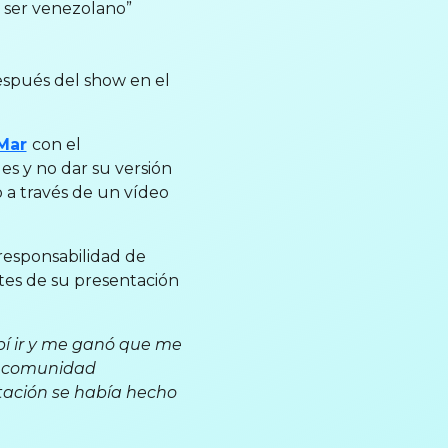
 ser venezolano”
espués del show en el
 Mar
con el
les y no dar su versión
 a través de un vídeo
responsabilidad de
ntes de su presentación
ebí ir y me ganó que me
la comunidad
itación se había hecho