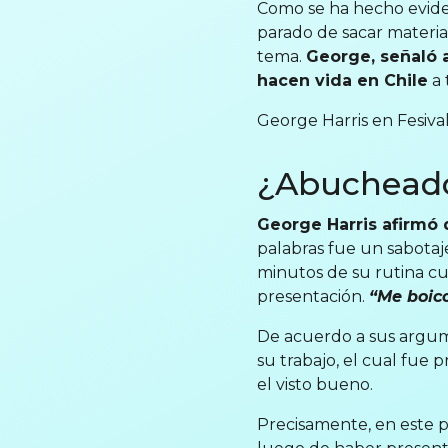
Como se ha hecho eviden
parado de sacar materia
tema.
George, señaló a
hacen vida en Chile
a 
George Harris en Fesival
¿Abucheado
George Harris afirmó 
palabras fue un sabotaj
minutos de su rutina cu
presentación.
“Me boic
De acuerdo a sus argume
su trabajo, el cual fue
el visto bueno.
Precisamente, en este p