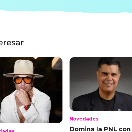
eresar
Novedades
Domina la PNL con 
dades