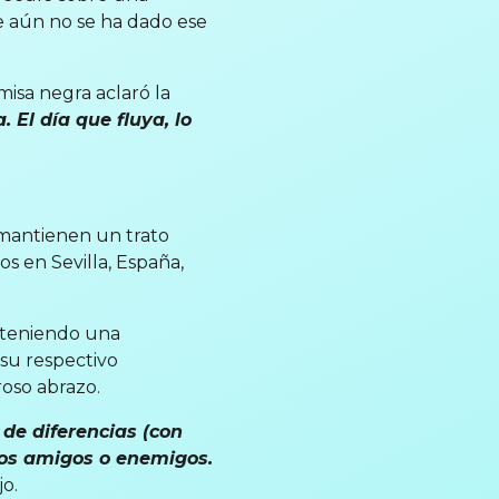
ue aún no se ha dado ese
misa negra aclaró la
 El día que fluya, lo
mantienen un trato
s en Sevilla, España,
.
s teniendo una
 su respectivo
roso abrazo.
de diferencias (con
mos amigos o enemigos.
jo.