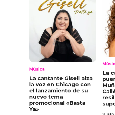
Músi
Música
La c
La cantante Gisell alza
puer
la voz en Chicago con
Muñ
el lanzamiento de su
Call
nuevo tema
resi
promocional «Basta
supe
Ya»
28 julio