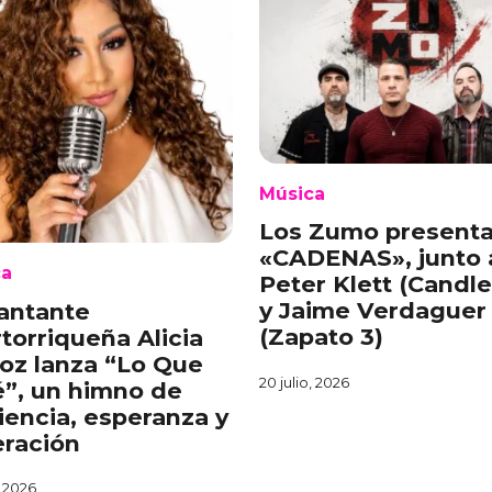
Música
Los Zumo present
«CADENAS», junto 
ca
Peter Klett (Candl
y Jaime Verdaguer
antante
(Zapato 3)
torriqueña Alicia
oz lanza “Lo Que
20 julio, 2026
é”, un himno de
liencia, esperanza y
ración
, 2026