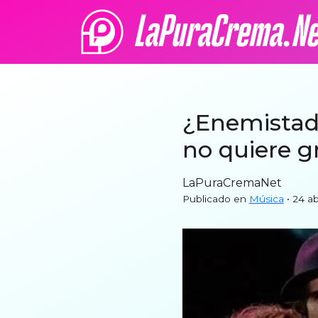
¿Enemistad 
no quiere g
LaPuraCremaNet
Publicado en
Música
• 24 ab