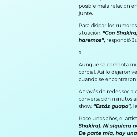
posible mala relación e
junte.
Para disipar los rumore
situación.
“Con Shakira,
haremos”,
respondió Ju
a
Aunque se comenta much
cordial. Así lo dejaron 
cuando se encontraron 
A través de redes social
conversación minutos an
show.
“Estás guapo”,
le
Hace unos años, el artis
Shakira). Ni siquiera
De parte mía, hay una