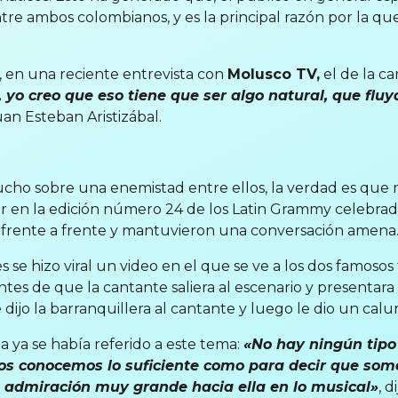
ntre ambos colombianos, y es la principal razón por la q
s, en una reciente entrevista con
Molusco TV,
el de la ca
 yo creo que eso tiene que ser algo natural, que fluya.
an Esteban Aristizábal.
o sobre una enemistad entre ellos, la verdad es que 
ver en la edición número 24 de los Latin Grammy celebrado
frente a frente y mantuvieron una conversación amena
es se hizo viral un video en el que se ve a los dos famoso
tes de que la cantante saliera al escenario y presentara
 dijo la barranquillera al cantante y luego le dio un calu
ta ya se había referido a este tema:
«No hay ningún tipo 
 nos conocemos lo suficiente como para decir que so
 admiración muy grande hacia ella en lo musical»
, di