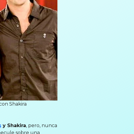
 con Shakira
s
y Shakira
, pero, nunca
specule sobre una