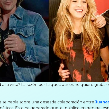
a la vista? La razón por la que Juanes no quiere grabar
e se habla sobre una deseada colaboración entre
Juane
náticos. Esto ha generado que, el público en general e