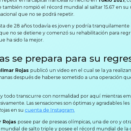
 repetir en la capital francesa lo hecho en
Tokio 2021
, 
e también rompió el récord mundial al saltar 15.67 en su
ional que no se podrá repetir.
sta de 28 años todavía es joven y podría tranquilamente 
que no se detiene y comenzó su rehabilitación para regr
ue ha sido la mejor.
as se prepara para su regre
limar Rojas
publicó un video en el cual se la ya realizan
emanas después de haberse sometido a una operación que 
io y todo transcurre con normalidad por aquí mientras 
sivamente. Las sensaciones son óptimas y agradables le
Rojas en su
cuenta de Instagram.
r Rojas
posee par de preseas olímpicas, una de oro y otra
ndial de salto triple y posee el récord mundial de la di