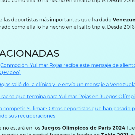
ado como ella lo ha hecho en el salto triple. Desde 2016
e las deportistas más importantes que ha dado
Venezu
ado como ella lo ha hecho en el salto triple. Desde 2016
LACIONADAS
¡Conmoción! Yulimar Rojas recibe este mensaje de aliento
 (+video)
ojas salió de la clínica y le envía un mensaje a Venezuel
a racha que termina para Yulimar Rojas en Juegos Olímp
 a competir Yulimar? Otros deportistas que han pasado p
ido sus recuperaciones
e no estará en los
Juegos Olímpicos de París 2024
fue