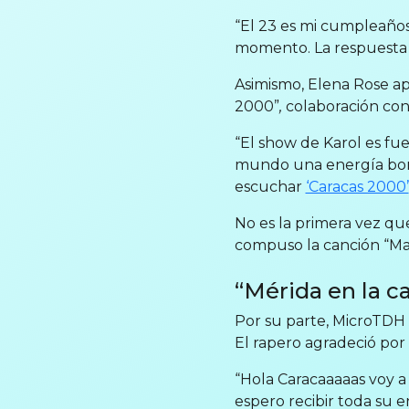
“El 23 es mi cumpleaños
momento. La respuesta es
Asimismo, Elena Rose ap
2000”
,
colaboración con
“El show de Karol es fu
mundo una energía bonita
escuchar
‘Caracas 2000’
No es la primera vez qu
compuso la canción “Mam
“Mérida en la c
Por su parte, MicroTDH t
El rapero agradeció por 
“Hola Caracaaaaas voy a
espero recibir toda su