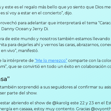
 y este es el regalo más bello que yo siento que Dios m
 sí voy a estar en el concierto”, dijo.
rovechó para adelantar que interpretará el tema “Carac
 Danny Ocean y Jerry Di.
era de este mundo y nosotros también estamos llevando
 para dejarles ahí y vernos las caras, abrazarnos, conec
en vivo”, manifestó.
e la intérprete de
“Me lo merezco”
comparte con la colo
i”, que se convirtió en todo un éxito en colaboración c
asa”
ambién sorprendió a sus seguidores al confirmar su asist
ser parte del show.
 estar abriendo el show de @karolg este 22 y 23 en el 
 energía en casaaa, estoy muy contento. Gracias @ovyon