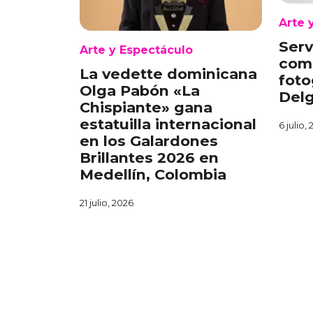
Arte 
Ser
Arte y Espectáculo
com
La vedette dominicana
foto
Olga Pabón «La
Del
Chispiante» gana
estatuilla internacional
6 julio,
en los Galardones
Brillantes 2026 en
Medellín, Colombia
21 julio, 2026