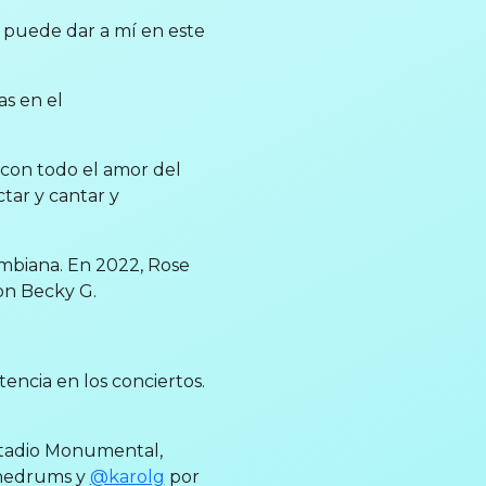
e puede dar a mí en este
as en el
 con todo el amor del
tar y cantar y
mbiana. En 2022, Rose
on Becky G.
encia en los conciertos.
Estadio Monumental,
thedrums y
@karolg
por