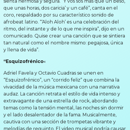
sienta hermosa y segura. “Y vos sos más que un beso,
que unas horas, dos caricia’ y un café”, canta en el
coro, respaldado por su característico sonido de
afrobeat latino. “‘Aloh Aloh’ es una celebración del
ritmo, del instante y de lo que me inspira”, dijo en un
comunicado. Quise crear una canción que se sintiera
tan natural como el nombre mismo: pegajosa, única
y llena de vida”.
“Esquizofrénico
«
Adriel Favela y Octavio Cuadras se unen en
“Esquizofrénico”, un “corrido feliz” que combina la
vivacidad de la música mexicana con una narrativa
audaz. La canción retrata el estilo de vida intenso y
extravagante de una estrella de rock, abordando
temas como la tensión mental, las noches sin dormir
y el lado desalentador de la fama. Musicalmente,
cautiva con una sección de trompetas vibrante y
melodías de requinto. El video musical podría causar