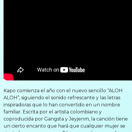
Kapo comienza el año con el nuevo sencillo “ALOH
ALOH”, siguiendo el sonido refrescante y las letras
inspiradoras que lo han convertido en un nombre
familiar. Escrita por el artista colombiano y
coproducida por Gangsta y Jeyjenm, la canción tiene
un cierto encanto que hará que cualquier mujer se