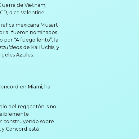
 Guerra de Vietnam,
R, dice Valentine.
ográfica mexicana Musart
itorial fueron nominados
 por “A fuego lento”, la
rquídeas
de Kali Uchis, y
geles Azules.
Concord en Miami, ha
olo del reggaetón, sino
creíblemente
ir construyendo sobre
, y Concord está