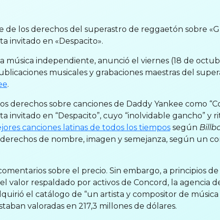
e de los derechos del superastro de reggaetón sobre «G
ta invitado en «Despacito».
la música independiente, anunció el viernes (18 de octu
ublicaciones musicales y grabaciones maestras del super
ee
.
tos derechos sobre canciones de Daddy Yankee como “Con
a invitado en “Despacito”, cuyo “inolvidable gancho” y ri
jores canciones latinas de todos los tiempos
según
Billb
s derechos de nombre, imagen y semejanza, según un c
omentarios sobre el precio. Sin embargo, a principios de
l valor respaldado por activos de Concord, la agencia de
uirió el catálogo de “un artista y compositor de música 
staban valoradas en 217,3 millones de dólares.