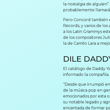
la nostalgia de alguien
probablemente llamará a
Pero Concord también es
Records, y varios de los
a los Latin Grammys est
de los compositores Ju
la de Camilo Lara a me
DILE DADD
El catálogo de Daddy Ya
informado la compañía.
“Desde que irrumpió en 
de la música pop en gen
emocionados por esta o
su notable legado y sign
encantada de formar par