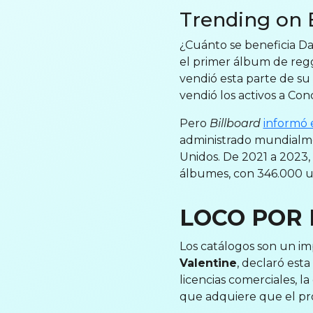
Trending on 
¿Cuánto se beneficia Da
el primer álbum de regg
vendió esta parte de su
vendió los activos a Con
Pero
Billboard
informó e
administrado mundialme
Unidos. De 2021 a 2023
álbumes, con 346.000 u
LOCO POR
Los catálogos son un im
Valentine
, declaró est
licencias comerciales, 
que adquiere que el pro