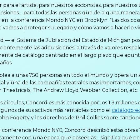
 para el artista, para nuestros accionistas, para nuestros
ensiones… para todas las personas que de alguna manera 
ne en la conferencia Mondo.NYC en Brooklyn. “Las dos co
mo vamos a proteger su legado y cómo vamos a hacerlo viv
d — el Sistema de Jubilación del Estado de Michigan po
ientemente las adquisiciones, a través de valores respald
rente de catálogo centrado en el largo plazo que apun
años.
lea a unas 750 personas en todo el mundo y opera un se
cal y una de las compañías teatrales más importantes, co
Theatricals, The Andrew Lloyd Webber Collection, etc.
 círculos, Concord es más conocida por los 1,3 millones
lgunos de sus activos más rentables, como el
catálogo ed
ohn Fogerty y los derechos de Phil Collins sobre cancion
a conferencia Mondo.NYC, Concord describió estas obras
tamente con una época que poseerlas… significa que p