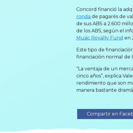
Concord financió la adq
ronda
de pagarés de val
de sus ABS a 2.600 mill
de los ABS, según el in
Music Royalty Fund
en 
Este tipo de financiaci
financiación normal de l
“La ventaja de un merca
cinco años”, explica Val
rendimiento que son más
manera bastante dramát
Compartir en Face