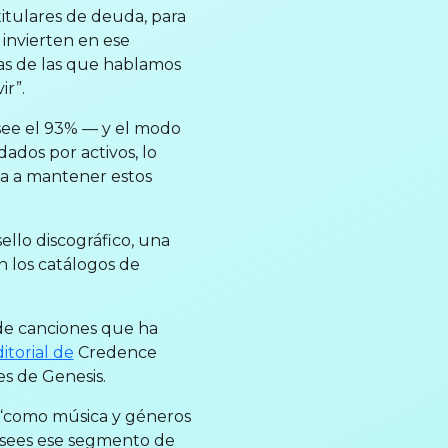
 titulares de deuda, para
invierten en ese
sas de las que hablamos
ir”.
see el 93% — y el modo
ados por activos, lo
ta a mantener estos
llo discográfico, una
n los catálogos de
 de canciones que ha
itorial de
Credence
es de Genesis.
 “como música y géneros
osees ese segmento de