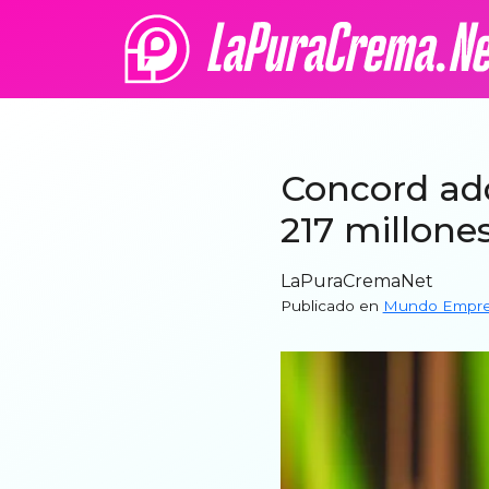
Concord adq
217 millone
LaPuraCremaNet
Publicado en
Mundo Empres