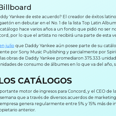
Billboard
ddy Yankee de este acuerdo? El creador de éxitos latin
aetón en debutar en el No. 1 de la lista Top Latin Albu
 catálogo hace varios años a un fondo que pidió no ser 
cord, por lo que el artista no recibirá una parte de esta v
n julio
que Daddy Yankee aún posee parte de su catálog
nte por Sony Music Publishing y parcialmente por Spiri
, las obras de Daddy Yankee promediaron 375.333 unid
nidades de consumo de álbumes en lo que va del año, 
 LOS CATÁLOGOS
portante motor de ingresos para Concord, y
el CEO de l
a semana que a través de diversos acuerdos de marketing, 
la empresa genera regularmente entre 5% y 15% más de ing
pietario anterior.