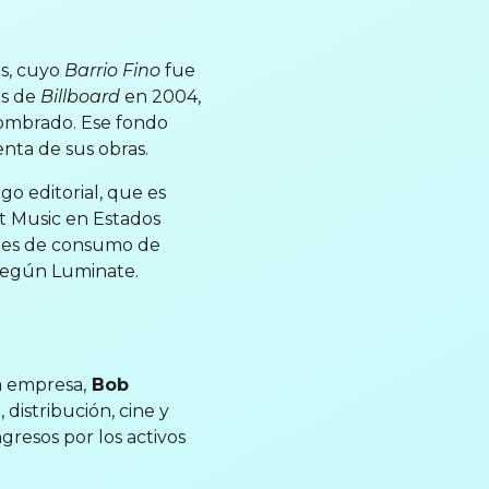
os, cuyo
Barrio Fino
fue
ms de
Billboard
en 2004,
nombrado. Ese fondo
enta de sus obras.
o editorial, que es
t Music en Estados
ades de consumo de
según Luminate.
a empresa,
Bob
distribución, cine y
resos por los activos