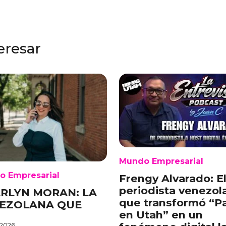
eresar
Mundo Empresarial
o Empresarial
Frengy Alvarado: E
periodista venezol
RLYN MORAN: LA
que transformó “P
EZOLANA QUE
en Utah” en un
 2026