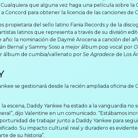
”. Cualquiera que alguna vez haga una película sobre la
 Concord para obtener la licencia de las canciones de CC
 propietaria del sello latino Fania Records y de la disc
 artistas latinos que representa a través de su división ed
e año: la nominación de Daymé Arocena a canción del año
lián Bernal y Sammy Soso a mejor álbum pop vocal por
O
jor álbum de cumbia/vallenato por
Se Agradece
de Los Án
Y
nkee se gestionará desde la recién ampliada oficina de 
la escena, Daddy Yankee ha estado a la vanguardia no s
eral”, dijo Valentine en un comunicado. “Estábamos in
portunidad de trabajar junto a Daddy Yankee para segu
ificado. Su impacto cultural real y duradero es evidente
te de su historia”.