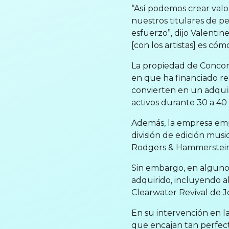
“Así podemos crear valor
nuestros titulares de p
esfuerzo”, dijo Valenti
[con los artistas] es có
La propiedad de Concor
en que ha financiado rec
convierten en un adqui
activos durante 30 a 40 
Además, la empresa emp
división de edición musi
Rodgers & Hammerstein 
Sin embargo, en algunos
adquirido, incluyendo a
Clearwater Revival de J
En su intervención en l
que encajan tan perfec