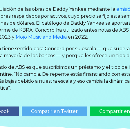
uisición de las obras de Daddy Yankee mediante la
emisi
ores respaldados por activos, cuyo precio se fijó esta se
ones de dólares. El catálogo de Daddy Yankee se aportará
forme de KBRA. Concord ha utilizado antes notas de ABS
2023 y
Mojo Music and Media
en 2022.
ón tiene sentido para Concord por su escala — que supera
a mayoría de los bancos — y porque les ofrece un tipo de 
do de ABS es que suscribimos un préstamo y el tipo de in
entine. “No cambia. De repente estás financiando con estas
 bajas debido a nuestra escala y eso cambia la dinámica 
ica”.
book
Compatir en Twitter
Compartir e