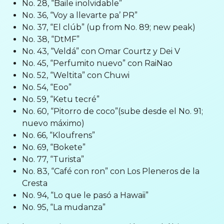
No. 28, “Baile inolvidable”
No. 36, “Voy a llevarte pa’ PR”
No. 37, “El clúb” (up from No. 89; new peak)
No. 38, “DtMF”
No. 43, “Veldá” con Omar Courtz y Dei V
No. 45, “Perfumito nuevo” con RaiNao
No. 52, “Weltita” con Chuwi
No. 54, “Eoo”
No. 59, “Ketu tecré”
No. 60, “Pitorro de coco”(sube desde el No. 91;
nuevo máximo)
No. 66, “Kloufrens”
No. 69, “Bokete”
No. 77, “Turista”
No. 83, “Café con ron” con Los Pleneros de la
Cresta
No. 94, “Lo que le pasó a Hawaii”
No. 95, “La mudanza”